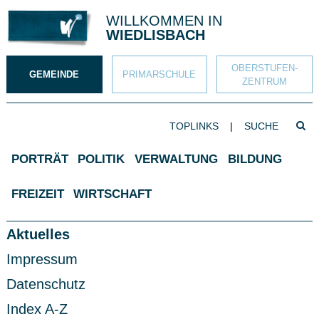
Direkt zum Inhalt springen
WILLKOMMEN IN
WIEDLISBACH
OBERSTUFEN­
GEMEINDE
PRIMAR­SCHULE
ZENTRUM
SUCHBEGRIFF
TOPLINKS
|
Such
Hauptnavigation
PORTRÄT
POLITIK
VERWALTUNG
BILDUNG
FREIZEIT
WIRTSCHAFT
Subnavigation
Aktuelles
Impressum
Datenschutz
Index A-Z