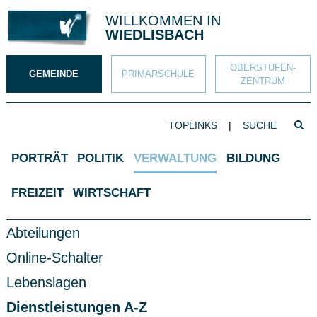
Direkt zum Inhalt springen
WILLKOMMEN IN
WIEDLISBACH
OBERSTUFEN­
GEMEINDE
PRIMAR­SCHULE
ZENTRUM
SUCHBEGRIFF
TOPLINKS
|
Such
Hauptnavigation
PORTRÄT
POLITIK
VERWALTUNG
BILDUNG
FREIZEIT
WIRTSCHAFT
Subnavigation
Abteilungen
Online-Schalter
Lebenslagen
Dienstleistungen A-Z