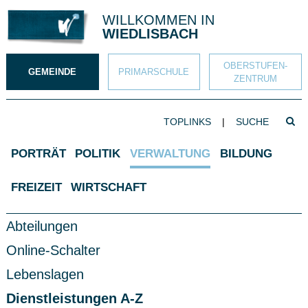
Direkt zum Inhalt springen
WILLKOMMEN IN
WIEDLISBACH
OBERSTUFEN­
GEMEINDE
PRIMAR­SCHULE
ZENTRUM
SUCHBEGRIFF
TOPLINKS
|
Such
Hauptnavigation
PORTRÄT
POLITIK
VERWALTUNG
BILDUNG
FREIZEIT
WIRTSCHAFT
Subnavigation
Abteilungen
Online-Schalter
Lebenslagen
Dienstleistungen A-Z