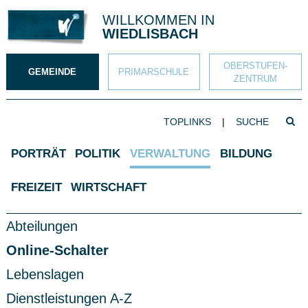
Direkt zum Inhalt springen
WILLKOMMEN IN
WIEDLISBACH
OBERSTUFEN­
GEMEINDE
PRIMAR­SCHULE
ZENTRUM
SUCHBEGRIFF
TOPLINKS
|
Such
Hauptnavigation
PORTRÄT
POLITIK
VERWALTUNG
BILDUNG
FREIZEIT
WIRTSCHAFT
Subnavigation
Abteilungen
Online-Schalter
Lebenslagen
Dienstleistungen A-Z