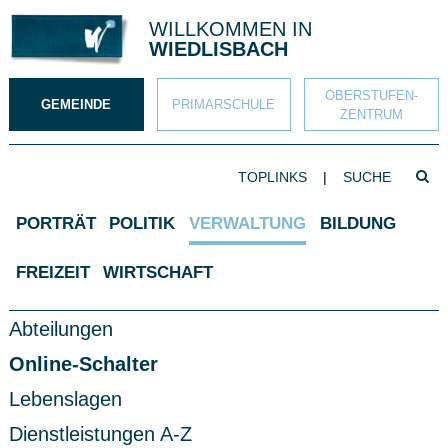
Direkt zum Inhalt springen
WILLKOMMEN IN
WIEDLISBACH
OBERSTUFEN­
GEMEINDE
PRIMAR­SCHULE
ZENTRUM
SUCHBEGRIFF
TOPLINKS
|
Such
Hauptnavigation
PORTRÄT
POLITIK
VERWALTUNG
BILDUNG
FREIZEIT
WIRTSCHAFT
Subnavigation
Abteilungen
Online-Schalter
Lebenslagen
Dienstleistungen A-Z