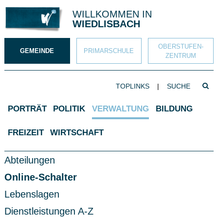
Direkt zum Inhalt springen
WILLKOMMEN IN
WIEDLISBACH
OBERSTUFEN­
GEMEINDE
PRIMAR­SCHULE
ZENTRUM
SUCHBEGRIFF
TOPLINKS
|
Such
Hauptnavigation
PORTRÄT
POLITIK
VERWALTUNG
BILDUNG
FREIZEIT
WIRTSCHAFT
Subnavigation
Abteilungen
Online-Schalter
Lebenslagen
Dienstleistungen A-Z