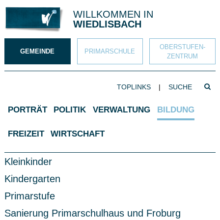
Direkt zum Inhalt springen
WILLKOMMEN IN
WIEDLISBACH
OBERSTUFEN­
GEMEINDE
PRIMAR­SCHULE
ZENTRUM
SUCHBEGRIFF
TOPLINKS
|
Such
Hauptnavigation
PORTRÄT
POLITIK
VERWALTUNG
BILDUNG
FREIZEIT
WIRTSCHAFT
Subnavigation
Kleinkinder
Kindergarten
Primarstufe
Sanierung Primarschulhaus und Froburg