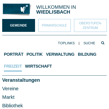
Direkt zum Inhalt springen
WILLKOMMEN IN
WIEDLISBACH
OBERSTUFEN­
GEMEINDE
PRIMAR­SCHULE
ZENTRUM
SUCHBEGRIFF
TOPLINKS
|
Such
Hauptnavigation
PORTRÄT
POLITIK
VERWALTUNG
BILDUNG
FREIZEIT
WIRTSCHAFT
Subnavigation
Veranstaltungen
Vereine
Markt
Bibliothek