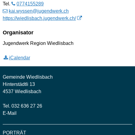
Tel.
0774155289
kai.wyssen
@jugendwerk.ch
https://wiedlisbach.jugendwerk.ch/
Organisator
Jugendwerk Region Wiedlisbach
iCalendar
Gemeinde Wiedlisbach
Hinterstädtli 13
4537 Wiedlisbach
Tel. 032 636 27 26
E-Mail
PORTRÄT