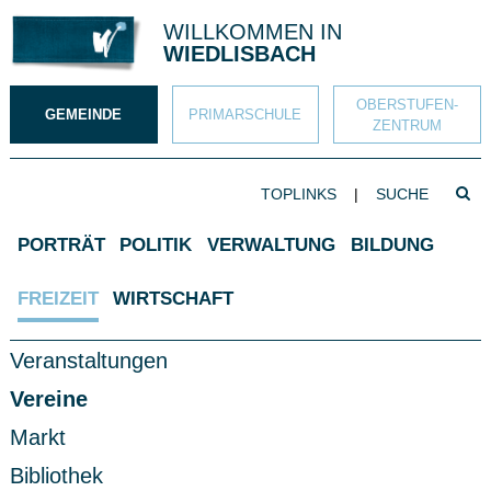
Direkt zum Inhalt springen
WILLKOMMEN IN
WIEDLISBACH
OBERSTUFEN­
GEMEINDE
PRIMAR­SCHULE
ZENTRUM
SUCHBEGRIFF
TOPLINKS
|
Such
Hauptnavigation
PORTRÄT
POLITIK
VERWALTUNG
BILDUNG
FREIZEIT
WIRTSCHAFT
Subnavigation
Veranstaltungen
Vereine
Markt
Bibliothek