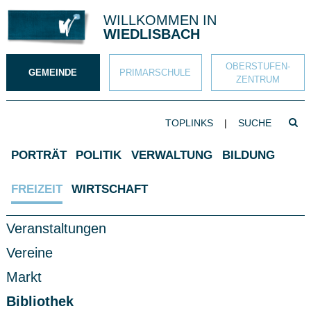
Direkt zum Inhalt springen
WILLKOMMEN IN
WIEDLISBACH
OBERSTUFEN­
GEMEINDE
PRIMAR­SCHULE
ZENTRUM
SUCHBEGRIFF
TOPLINKS
|
Such
Hauptnavigation
PORTRÄT
POLITIK
VERWALTUNG
BILDUNG
FREIZEIT
WIRTSCHAFT
Subnavigation
Veranstaltungen
Vereine
Markt
Bibliothek